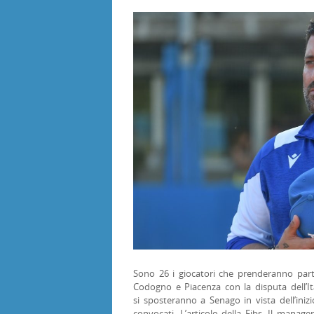
Sono 26 i giocatori che prenderanno part
Codogno e Piacenza con la disputa dell’It
si sposteranno a Senago in vista dell’iniz
convocati. L’articolo della Fibs. Il manager