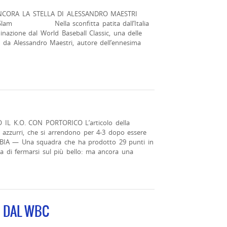
ANCORA LA STELLA DI ALESSANDRO MAESTRI
ande Slam Nella sconfitta patita dall’Italia
minazione dal World Baseball Classic, una delle
 da Alessandro Maestri, autore dell’ennesima
IL K.O. CON PORTORICO L’articolo della
li azzurri, che si arrendono per 4-3 dopo essere
ABBIA — Una squadra che ha prodotto 29 punti in
a di fermarsi sul più bello: ma ancora una
I DAL WBC