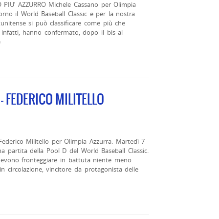
IU’ AZZURRO Michele Cassano per Olimpia
rno il World Baseball Classic e per la nostra
tunitense si può classificare come più che
 infatti, hanno confermato, dopo il bis al
e
– FEDERICO MILITELLO
erico Militello per Olimpia Azzurra. Martedì 7
a partita della Pool D del World Baseball Classic.
 devono fronteggiare in battuta niente meno
n circolazione, vincitore da protagonista delle