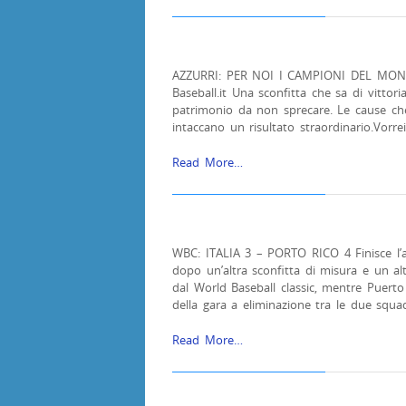
AZZURRI: PER NOI I CAMPIONI DEL MONDO
Baseball.it Una sconfitta che sa di vitto
patrimonio da non sprecare. Le cause c
intaccano un risultato straordinario.Vorr
Read More…
WBC: ITALIA 3 – PORTO RICO 4 Finisce l’av
dopo un’altra sconfitta di misura e un alt
dal World Baseball classic, mentre Puerto
della gara a eliminazione tra le due squad
Read More…