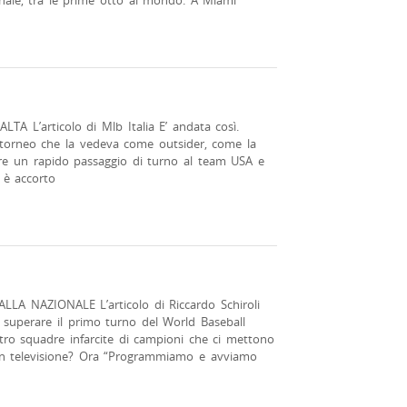
onale, tra le prime otto al mondo. A Miami
 L’articolo di Mlb Italia E’ andata così.
un torneo che la vedeva come outsider, come la
e un rapido passaggio di turno al team USA e
 è accorto
A NAZIONALE L’articolo di Riccardo Schiroli
 superare il primo turno del World Baseball
tro squadre infarcite di campioni che ci mettono
in televisione? Ora “Programmiamo e avviamo