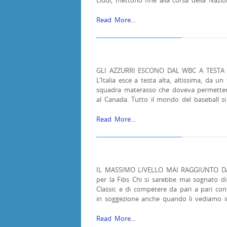
Liddi, mettono fine alla corsa della Nazi
Read More…
GLI AZZURRI ESCONO DAL WBC A TESTA ALTA
L’Italia esce a testa alta, altissima, da 
squadra materasso che doveva permetter
al Canada. Tutto il mondo del baseball si
Read More…
IL MASSIMO LIVELLO MAI RAGGIUNTO DALL
per la Fibs Chi si sarebbe mai sognato di
Classic e di competere da pari a pari con
in soggezione anche quando li vediamo 
Read More…