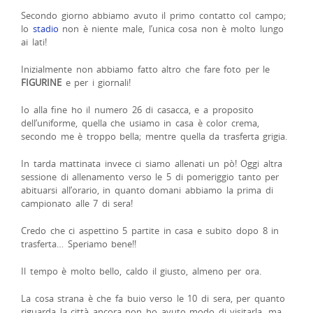
Secondo giorno abbiamo avuto il primo contatto col campo;
lo
stadio
non è niente male, l’unica cosa non è molto lungo
ai lati!
Inizialmente non abbiamo fatto altro che fare foto per le
FIGURINE
e per i giornali!
Io alla fine ho il numero 26 di casacca, e a proposito
dell’uniforme, quella che usiamo in casa è color crema,
secondo me è troppo bella; mentre quella da trasferta grigia.
In tarda mattinata invece ci siamo allenati un pò! Oggi altra
sessione di allenamento verso le 5 di pomeriggio tanto per
abituarsi all’orario, in quanto domani abbiamo la prima di
campionato alle 7 di sera!
Credo che ci aspettino 5 partite in casa e subito dopo 8 in
trasferta… Speriamo bene!!
Il tempo è molto bello, caldo il giusto, almeno per ora.
La cosa strana è che fa buio verso le 10 di sera, per quanto
riguarda la città ancora non ho avuto modo di visitarla, ma