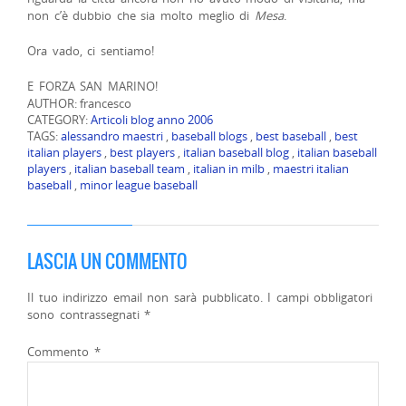
non c’è dubbio che sia molto meglio di
Mesa
.
Ora vado, ci sentiamo!
E FORZA SAN MARINO!
AUTHOR: francesco
CATEGORY:
Articoli blog anno 2006
TAGS:
alessandro maestri
,
baseball blogs
,
best baseball
,
best
italian players
,
best players
,
italian baseball blog
,
italian baseball
players
,
italian baseball team
,
italian in milb
,
maestri italian
baseball
,
minor league baseball
LASCIA UN COMMENTO
Il tuo indirizzo email non sarà pubblicato.
I campi obbligatori
sono contrassegnati
*
Commento
*