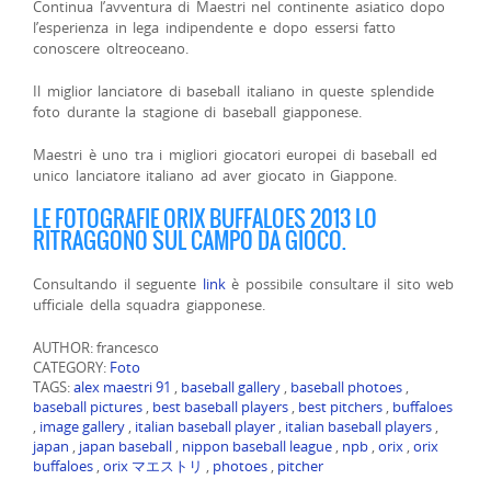
Continua l’avventura di Maestri nel continente asiatico dopo
l’esperienza in lega indipendente e dopo essersi fatto
conoscere oltreoceano.
Il miglior lanciatore di baseball italiano in queste splendide
foto durante la stagione di baseball giapponese.
Maestri è uno tra i migliori giocatori europei di baseball ed
unico lanciatore italiano ad aver giocato in Giappone.
LE FOTOGRAFIE ORIX BUFFALOES 2013 LO
RITRAGGONO SUL CAMPO DA GIOCO.
Consultando il seguente
link
è possibile consultare il sito web
ufficiale della squadra giapponese.
AUTHOR: francesco
CATEGORY:
Foto
TAGS:
alex maestri 91
,
baseball gallery
,
baseball photoes
,
baseball pictures
,
best baseball players
,
best pitchers
,
buffaloes
,
image gallery
,
italian baseball player
,
italian baseball players
,
japan
,
japan baseball
,
nippon baseball league
,
npb
,
orix
,
orix
buffaloes
,
orix マエストリ
,
photoes
,
pitcher