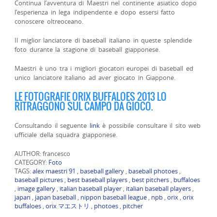
Continua l’avventura di Maestri nel continente asiatico dopo
l’esperienza in lega indipendente e dopo essersi fatto
conoscere oltreoceano.
Il miglior lanciatore di baseball italiano in queste splendide
foto durante la stagione di baseball giapponese.
Maestri è uno tra i migliori giocatori europei di baseball ed
unico lanciatore italiano ad aver giocato in Giappone.
LE FOTOGRAFIE ORIX BUFFALOES 2013 LO
RITRAGGONO SUL CAMPO DA GIOCO.
Consultando il seguente
link
è possibile consultare il sito web
ufficiale della squadra giapponese.
AUTHOR: francesco
CATEGORY:
Foto
TAGS:
alex maestri 91
,
baseball gallery
,
baseball photoes
,
baseball pictures
,
best baseball players
,
best pitchers
,
buffaloes
,
image gallery
,
italian baseball player
,
italian baseball players
,
japan
,
japan baseball
,
nippon baseball league
,
npb
,
orix
,
orix
buffaloes
,
orix マエストリ
,
photoes
,
pitcher