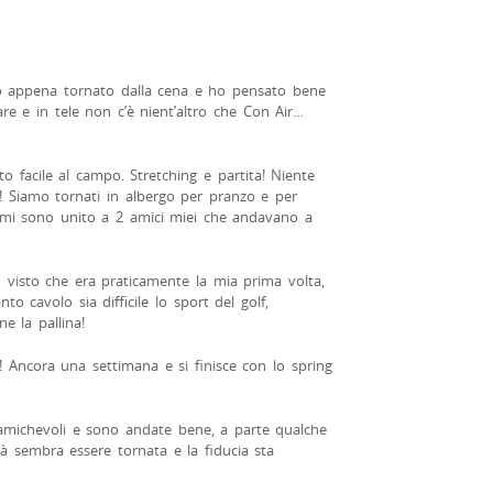
no appena tornato dalla cena e ho pensato bene
re e in tele non c’è nient’altro che Con Air…
 facile al campo. Stretching e partita! Niente
a! Siamo tornati in albergo per pranzo e per
a mi sono unito a 2 amici miei che andavano a
visto che era praticamente la mia prima volta,
 cavolo sia difficile lo sport del golf,
ne la pallina!
a! Ancora una settimana e si finisce con lo spring
e amichevoli e sono andate bene, a parte qualche
tà sembra essere tornata e la fiducia sta