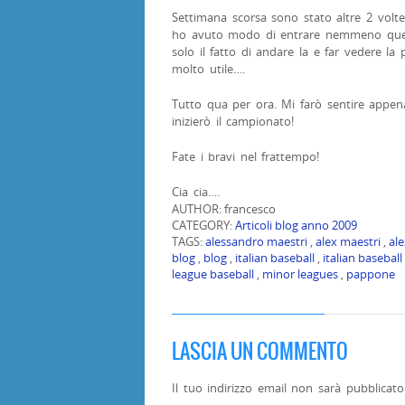
Settimana scorsa sono stato altre 2 vol
ho avuto modo di entrare nemmeno quest
solo il fatto di andare la e far vedere la 
molto utile….
Tutto qua per ora. Mi farò sentire appe
inizierò il campionato!
Fate i bravi nel frattempo!
Cia cia….
AUTHOR: francesco
CATEGORY:
Articoli blog anno 2009
TAGS:
alessandro maestri
,
alex maestri
,
al
blog
,
blog
,
italian baseball
,
italian baseball
league baseball
,
minor leagues
,
pappone
LASCIA UN COMMENTO
Il tuo indirizzo email non sarà pubblicato