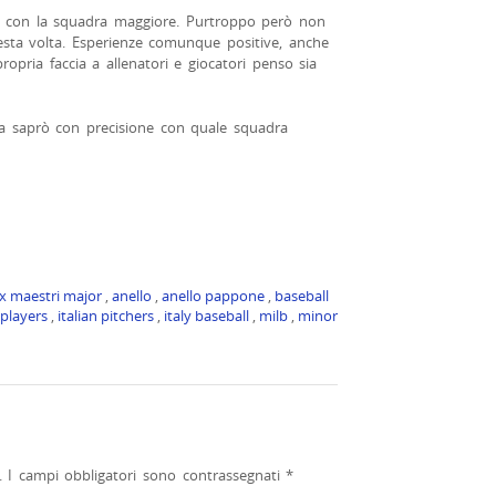
te con la squadra maggiore. Purtroppo però non
a volta. Esperienze comunque positive, anche
propria faccia a allenatori e giocatori penso sia
na saprò con precisione con quale squadra
ex maestri major
,
anello
,
anello pappone
,
baseball
 players
,
italian pitchers
,
italy baseball
,
milb
,
minor
.
I campi obbligatori sono contrassegnati
*