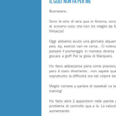
IL GOLF NON FA PER ME
Buonasera…
Sono le otto di sera qua in Arizona, so
di scrivervi visto che non ho meglio da fa
filmaccio!
Oggi abbiamo avuto una giornata alquanto
pesi, bp, esercizi vari ne corsa… Ci volev
passare il pomeriggio in maniera divers
giocare a golf! Per la gioia di Marquero.
Ho fatto abbastanza pena come previsto, 
pero è stato divertente… non sapete quanto
soprattutto la difficoltà sta nel colpire be
Meglio tornare a parlare di baseball va l
training!
Ho fatto altre 2 apparizioni nelle partit
problema di controllo qua e la. La veloci
aumentando.