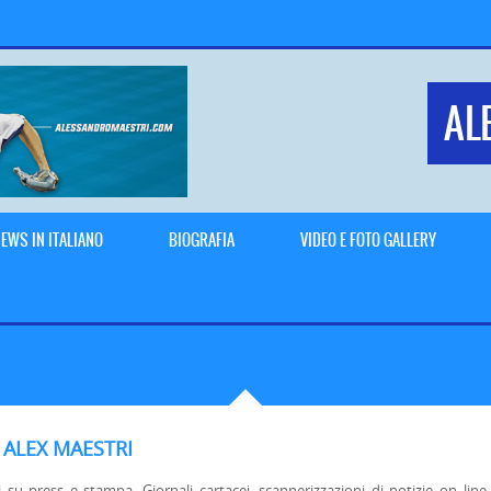
AL
EWS IN ITALIANO
BIOGRAFIA
VIDEO E FOTO GALLERY
 ALEX MAESTRI
 su press e stampa. Giornali cartacei, scannerizzazioni di notizie on line, t