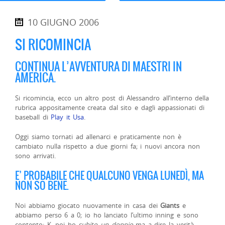
10 GIUGNO 2006
SI RICOMINCIA
CONTINUA L’AVVENTURA DI MAESTRI IN
AMERICA.
Si ricomincia, ecco un altro post di Alessandro all’interno della
rubrica appositamente creata dal sito e dagli appassionati di
baseball di
Play it Usa
.
Oggi siamo tornati ad allenarci e praticamente non è
cambiato nulla rispetto a due giorni fa; i nuovi ancora non
sono arrivati.
E’ PROBABILE CHE QUALCUNO VENGA LUNEDÌ, MA
NON SO BENE.
Noi abbiamo giocato nuovamente in casa dei
Giants
e
abbiamo perso 6 a 0; io ho lanciato l’ultimo inning e sono
contento: K, poi ho
subito un doppio
ma a dire la verità