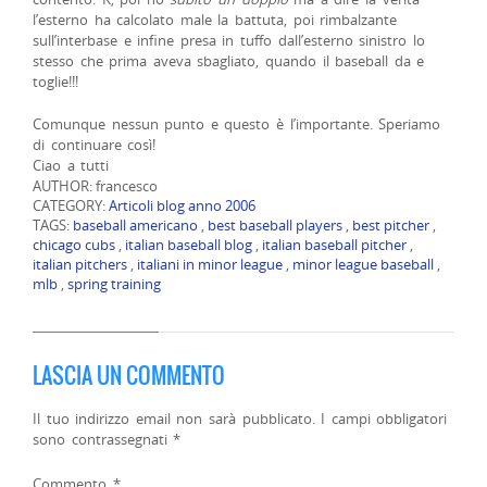
l’esterno ha calcolato male la battuta, poi rimbalzante
sull’interbase e infine presa in tuffo dall’esterno sinistro lo
stesso che prima aveva sbagliato, quando il baseball da e
toglie!!!
Comunque nessun punto e questo è l’importante. Speriamo
di continuare così!
Ciao a tutti
AUTHOR: francesco
CATEGORY:
Articoli blog anno 2006
TAGS:
baseball americano
,
best baseball players
,
best pitcher
,
chicago cubs
,
italian baseball blog
,
italian baseball pitcher
,
italian pitchers
,
italiani in minor league
,
minor league baseball
,
mlb
,
spring training
LASCIA UN COMMENTO
Il tuo indirizzo email non sarà pubblicato.
I campi obbligatori
sono contrassegnati
*
Commento
*