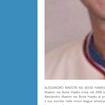
ALESSANDRO MAESTRI NEI BOISE HAWKS,
Maestri nei Boise Hawks inizia nel 2006 la
Alessandro Maestri nei Boise Hawks al pr
il suo esordio nelle minor league americ