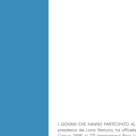
I GIOVANI CHE HANNO PARTECIPATO AL 
presidente dei Lions Nettuno, ha ufficiali
Camusi 2008” al 27° International Boys 