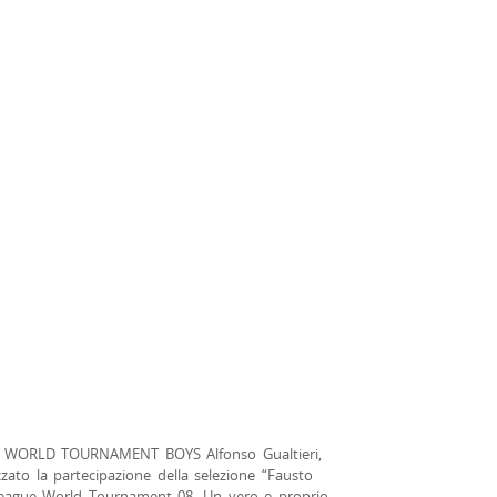
WORLD TOURNAMENT BOYS Alfonso Gualtieri,
zzato la partecipazione della selezione “Fausto
League World Tournament 08. Un vero e proprio